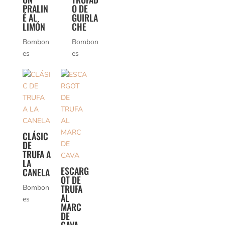
PRALIN
O DE
É AL
GUIRLA
LIMÓN
CHE
Bombon
Bombon
es
es
CLÁSIC
DE
TRUFA A
LA
ESCARG
CANELA
OT DE
TRUFA
Bombon
AL
es
MARC
DE