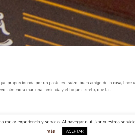
a que proporcionada por un pastelero suizo, buen amigo de la casa, hace 
vo, almendra marcona laminada y el toque secreto, que la...
na mejor experiencia y servicio. Al navegar o utilizar nuestros servi
más
ACEPTAR
íos
Entrega
Política de Cookies
Pago seguro
Aviso Lega